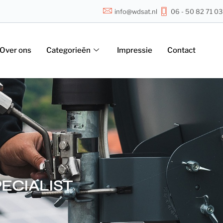
info@wdsat.nl
06 - 50 82 71 03
Over ons
Categorieën
Impressie
Contact
PECIALIST