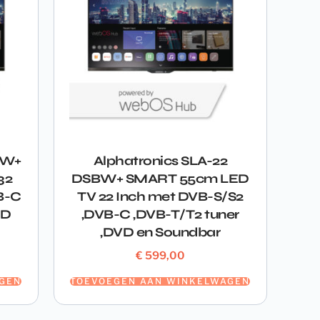
BW+
Alphatronics SLA-22
32
DSBW+ SMART 55cm LED
B-C
TV 22 Inch met DVB-S/S2
VD
,DVB-C ,DVB-T/T2 tuner
,DVD en Soundbar
€
599,00
GEN
TOEVOEGEN AAN WINKELWAGEN