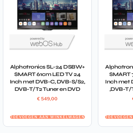
Alphatronics SL-24 DSBW+
Alphatro
SMART 61cm LED TV 24
SMART 7
Inch met DVB-C, DVB-S/S2,
Inch met
DVB-T/T2 Tuner en DVD
,DVB-T/
€
549,00
TOEVOEGEN AAN WINKELWAGEN
TOEVOEGEN