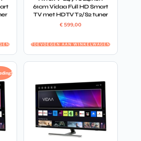
art
61cm Vidaa Full HD Smart
ner
TV met HDTV T2/S2 tuner
€
599,00
GEN
TOEVOEGEN AAN WINKELWAGEN
eding!