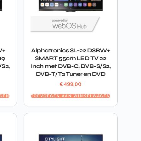
W+
Alphatronics SL-22 DSBW+
19
SMART 55cm LED TV 22
/S2,
Inch met DVB-C, DVB-S/S2,
DVB-T/T2 Tuner en DVD
€
499,00
GEN
TOEVOEGEN AAN WINKELWAGEN