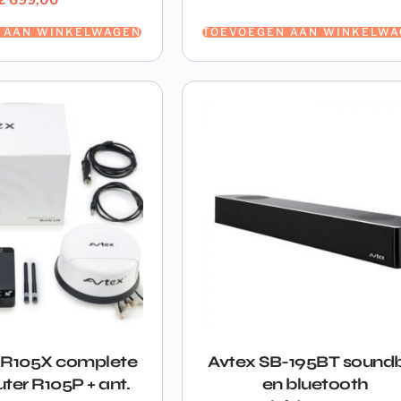
 AAN WINKELWAGEN
TOEVOEGEN AAN WINKELWA
R105X complete
Avtex SB-195BT sound
uter R105P + ant.
en bluetooth