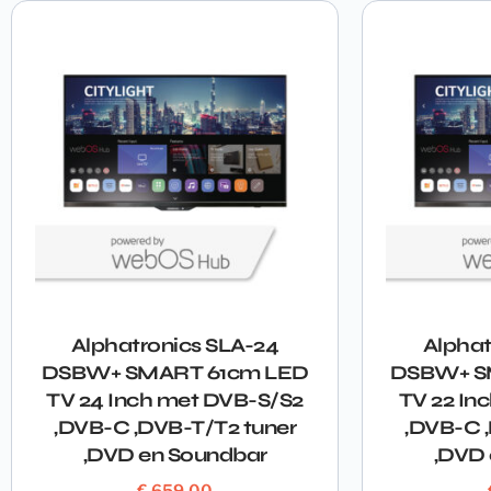
Alphatronics SLA-24
Alphat
DSBW+ SMART 61cm LED
DSBW+ S
TV 24 Inch met DVB-S/S2
TV 22 In
,DVB-C ,DVB-T/T2 tuner
,DVB-C 
,DVD en Soundbar
,DVD
€
659,00