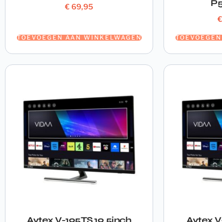
P
€
69,95
TOEVOEGEN AAN WINKELWAGEN
TOEVOEGEN
Avtex V-195TS 19.5inch
Avtex V