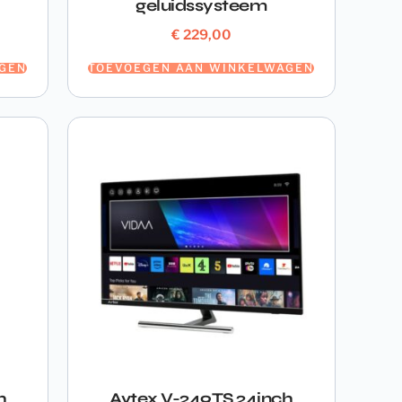
geluidssysteem
€
229,00
GEN
TOEVOEGEN AAN WINKELWAGEN
h
Avtex V-249TS 24inch