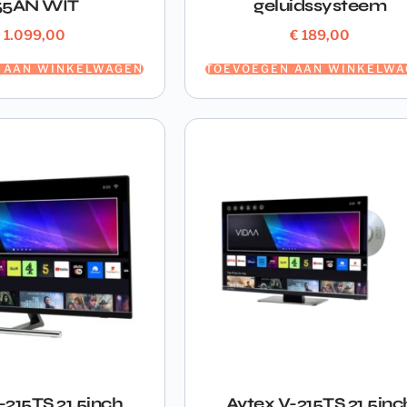
55AN WIT
geluidssysteem
€
1.099,00
€
189,00
 AAN WINKELWAGEN
TOEVOEGEN AAN WINKELWA
-215TS 21.5inch
Avtex V-215TS 21.5inc