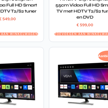
aa Full HD Smart
55cm Vidaa Full HD Sm
DTV T2/S2 tuner
TV met HDTV T2/S2 tu
en DVD
€
549,00
€
599,00
 AAN WINKELWAGEN
TOEVOEGEN AAN WINKELWA
Aanbi