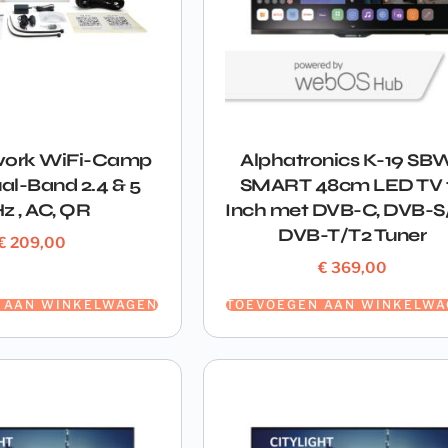
work WiFi-Camp
Alphatronics K-19 SB
al-Band 2.4 & 5
SMART 48cm LED TV 
z , AC, QR
Inch met DVB-C, DVB-S
DVB-T/T2 Tuner
€
209,00
€
369,00
 AAN WINKELWAGEN
TOEVOEGEN AAN WINKELWA