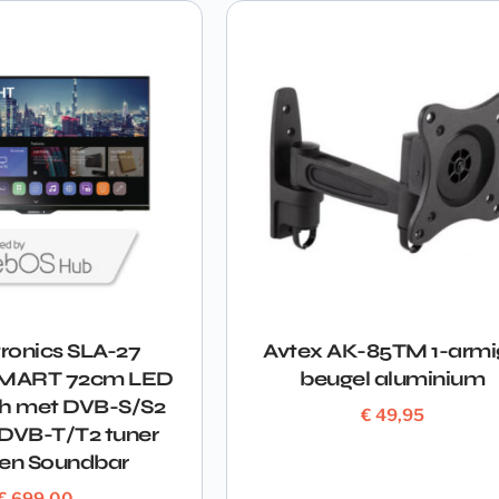
ronics SLA-27
Avtex AK-85TM 1-armi
MART 72cm LED
beugel aluminium
ch met DVB-S/S2
€
49,95
,DVB-T/T2 tuner
 en Soundbar
€
699,00