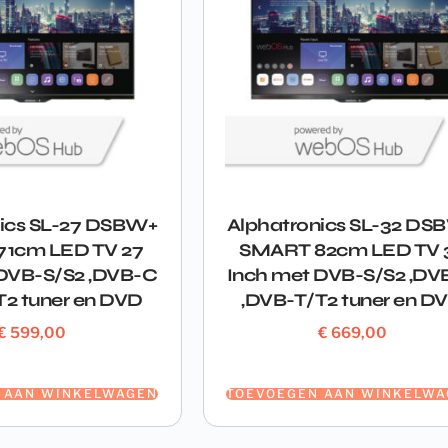
nics SL-27 DSBW+
Alphatronics SL-32 DS
1cm LED TV 27
SMART 82cm LED TV 
 DVB-S/S2 ,DVB-C
Inch met DVB-S/S2 ,DV
T2 tuner en DVD
,DVB-T/T2 tuner en D
€
599,00
€
669,00
 AAN WINKELWAGEN
TOEVOEGEN AAN WINKELWA