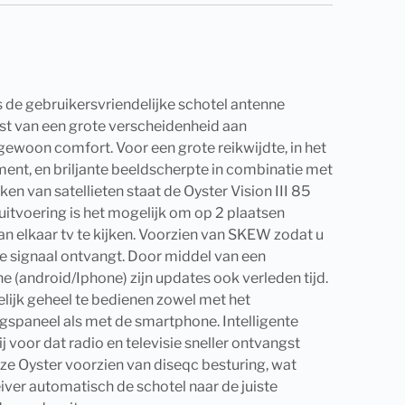
is de gebruikersvriendelijke schotel antenne
gst van een grote verscheidenheid aan
ewoon comfort. Voor een grote reikwijdte, in het
ent, en briljante beeldscherpte in combinatie met
ken van satellieten staat de Oyster Vision III 85
itvoering is het mogelijk om op 2 plaatsen
an elkaar tv te kijken. Voorzien van SKEW zodat u
le signaal ontvangt. Door middel van een
(android/Iphone) zijn updates ook verleden tijd.
elijk geheel te bedienen zowel met het
spaneel als met de smartphone. Intelligente
j voor dat radio en televisie sneller ontvangst
eze Oyster voorzien van diseqc besturing, wat
iver automatisch de schotel naar de juiste