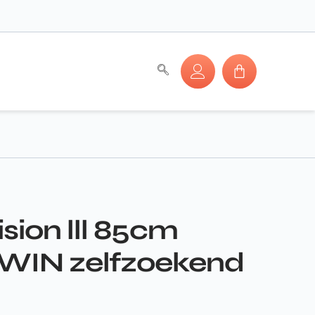
sion lll 85cm
IN zelfzoekend