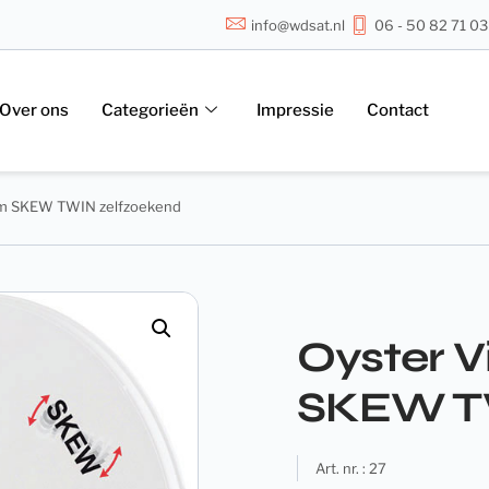
info@wdsat.nl
06 - 50 82 71 03
Over ons
Categorieën
Impressie
Contact
85cm SKEW TWIN zelfzoekend
Oyster Vi
SKEW TW
Art. nr. : 27