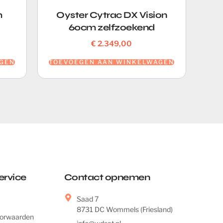
m
Oyster Cytrac DX Vision
60cm zelfzoekend
€
2.349,00
GEN
TOEVOEGEN AAN WINKELWAGEN
ervice
Contact opnemen
Saad 7
8731 DC Wommels (Friesland)
orwaarden