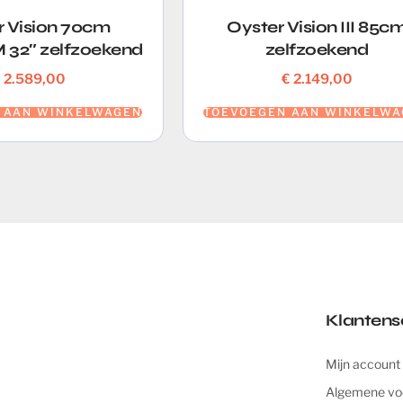
r Vision 70cm
Oyster Vision III 85c
32″ zelfzoekend
zelfzoekend
€
2.589,00
€
2.149,00
 AAN WINKELWAGEN
TOEVOEGEN AAN WINKELWA
Klantens
Mijn account
Algemene vo