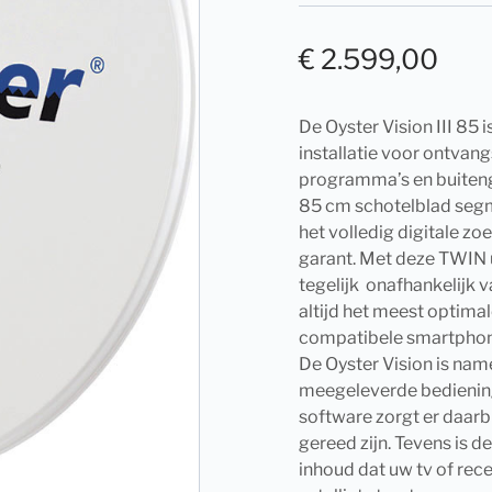
€
2.599,00
De Oyster Vision III 85 
installatie voor ontvan
programma’s en buiteng
85 cm schotelblad segm
het volledig digitale zoe
garant. Met deze TWIN u
tegelijk onafhankelijk v
altijd het meest optima
compatibele smartphone 
De Oyster Vision is nam
meegeleverde bediening
software zorgt er daarbi
gereed zijn. Tevens is d
inhoud dat uw tv of rece