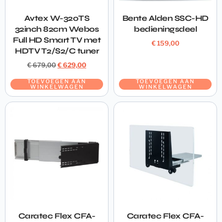
Avtex W-320TS
Bente Alden SSC-HD
32inch 82cm Webos
bedieningsdeel
Full HD Smart TV met
€
159,00
HDTV T2/S2/C tuner
€
679,00
€
629,00
TOEVOEGEN AAN
TOEVOEGEN AAN
WINKELWAGEN
WINKELWAGEN
Caratec Flex CFA-
Caratec Flex CFA-