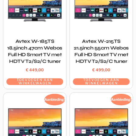
Avtex W-185TS
Avtex W-215TS
18.5inch 47cm Webos
21.5inch 55cm Webos
Full HD Smart TV met
Full HD Smart TV met
HDTV T2/S2/C tuner
HDTV T2/S2/C tuner
€
449,00
€
499,00
TOEVOEGEN AAN
TOEVOEGEN AAN
WINKELWAGEN
WINKELWAGEN
Aanbieding!
Aanbieding!