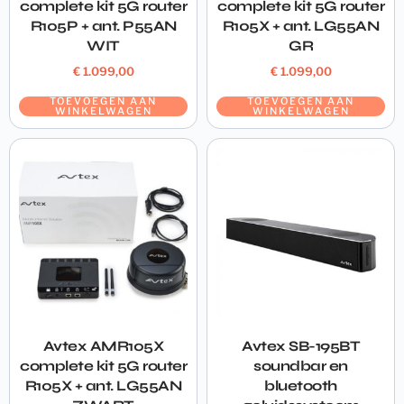
complete kit 5G router
complete kit 5G router
R105P + ant. P55AN
R105X + ant. LG55AN
WIT
GR
€
1.099,00
€
1.099,00
TOEVOEGEN AAN
TOEVOEGEN AAN
WINKELWAGEN
WINKELWAGEN
Avtex AMR105X
Avtex SB-195BT
complete kit 5G router
soundbar en
R105X + ant. LG55AN
bluetooth