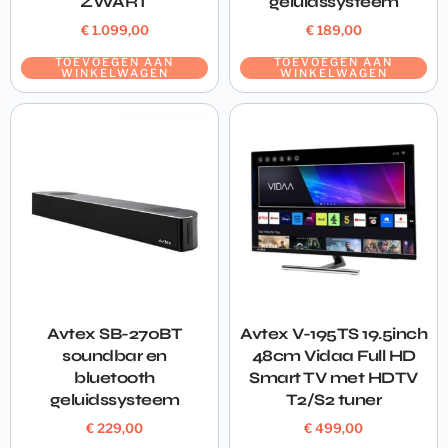
ZWART
geluidssysteem
€
1.099,00
€
189,00
TOEVOEGEN AAN
TOEVOEGEN AAN
WINKELWAGEN
WINKELWAGEN
Avtex SB-270BT
Avtex V-195TS 19.5inch
soundbar en
48cm Vidaa Full HD
bluetooth
Smart TV met HDTV
geluidssysteem
T2/S2 tuner
€
229,00
€
499,00