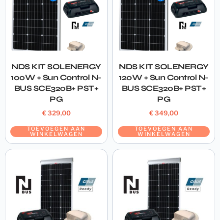
NDS KIT SOLENERGY
NDS KIT SOLENERGY
100W + Sun Control N-
120W + Sun Control N-
BUS SCE320B+ PST+
BUS SCE320B+ PST+
PG
PG
€
329,00
€
349,00
TOEVOEGEN AAN
TOEVOEGEN AAN
WINKELWAGEN
WINKELWAGEN