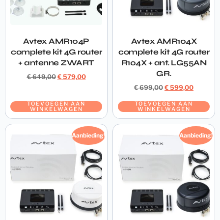
Avtex AMR104P
Avtex AMR104X
complete kit 4G router
complete kit 4G router
+ antenne ZWART
R104X + ant. LG55AN
GR.
€
649,00
€
579,00
€
699,00
€
599,00
TOEVOEGEN AAN
TOEVOEGEN AAN
WINKELWAGEN
WINKELWAGEN
Aanbieding!
Aanbieding!