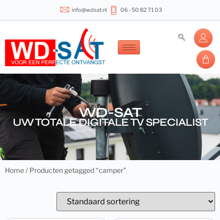
info@wdsat.nl
06 - 50 82 71 03
WD-SAT
UW TOTALE DIGITALE TV SPECIALIST
Home
/ Producten getagged “camper”