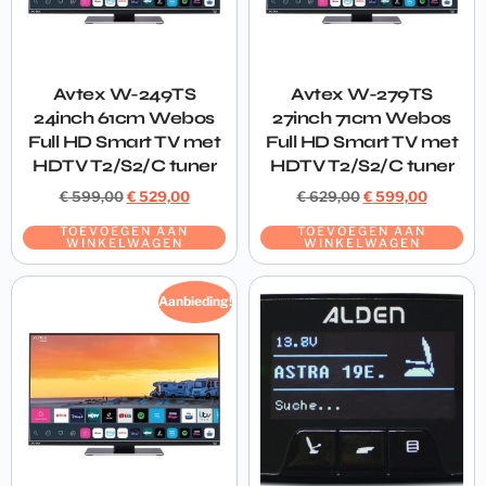
Avtex W-249TS
Avtex W-279TS
24inch 61cm Webos
27inch 71cm Webos
Full HD Smart TV met
Full HD Smart TV met
HDTV T2/S2/C tuner
HDTV T2/S2/C tuner
€
599,00
€
529,00
€
629,00
€
599,00
TOEVOEGEN AAN
TOEVOEGEN AAN
WINKELWAGEN
WINKELWAGEN
Aanbieding!