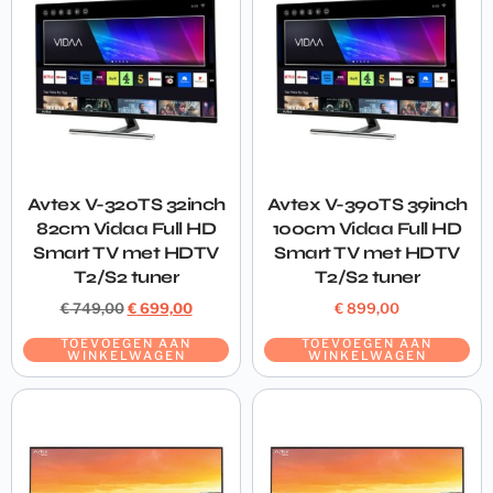
Avtex V-320TS 32inch
Avtex V-390TS 39inch
82cm Vidaa Full HD
100cm Vidaa Full HD
Smart TV met HDTV
Smart TV met HDTV
T2/S2 tuner
T2/S2 tuner
€
749,00
€
699,00
€
899,00
TOEVOEGEN AAN
TOEVOEGEN AAN
WINKELWAGEN
WINKELWAGEN