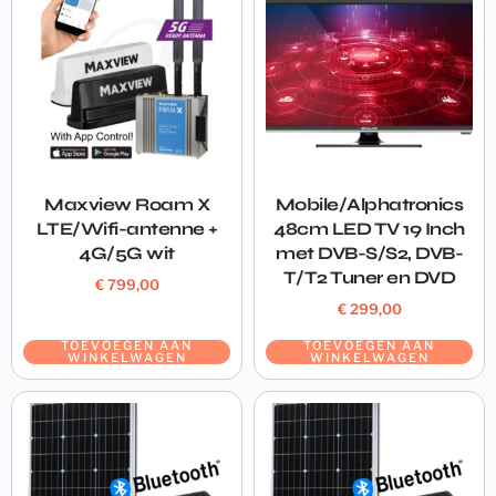
Maxview Roam X
Mobile/Alphatronics
LTE/Wifi-antenne +
48cm LED TV 19 Inch
4G/5G wit
met DVB-S/S2, DVB-
T/T2 Tuner en DVD
€
799,00
€
299,00
TOEVOEGEN AAN
TOEVOEGEN AAN
WINKELWAGEN
WINKELWAGEN