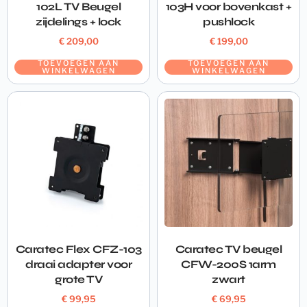
102L TV Beugel
103H voor bovenkast +
zijdelings + lock
pushlock
€
209,00
€
199,00
TOEVOEGEN AAN
TOEVOEGEN AAN
WINKELWAGEN
WINKELWAGEN
Caratec Flex CFZ-103
Caratec TV beugel
draai adapter voor
CFW-200S 1arm
grote TV
zwart
€
99,95
€
69,95