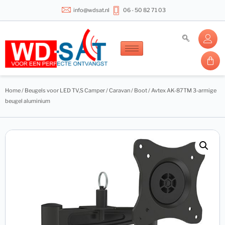
info@wdsat.nl
06 - 50 82 71 03
Home
/
Beugels voor LED TV,S Camper / Caravan / Boot
/ Avtex AK-87TM 3-armige
beugel aluminium