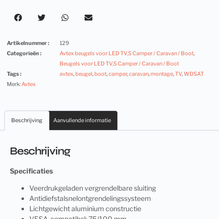
Artikelnummer :
129
Categorieën :
Avtex beugels voor LED TV,S Camper / Caravan / Boot
,
Beugels voor LED TV,S Camper / Caravan / Boot
Tags :
avtex
,
beugel
,
boot
,
camper
,
caravan
,
montage
,
TV
,
WDSAT
Merk:
Avtex
Beschrijving
Aanvullende informatie
Beschrijving
Specificaties
Veerdrukgeladen vergrendelbare sluiting
Antidiefstalsnelontgrendelingssysteem
Lichtgewicht aluminium constructie
VESA-compatibel: 75/100 mm