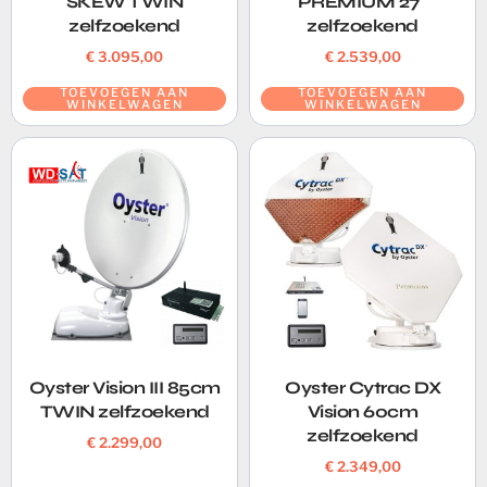
SKEW TWIN
PREMIUM 27″
zelfzoekend
zelfzoekend
€
3.095,00
€
2.539,00
TOEVOEGEN AAN
TOEVOEGEN AAN
WINKELWAGEN
WINKELWAGEN
Oyster Vision III 85cm
Oyster Cytrac DX
TWIN zelfzoekend
Vision 60cm
zelfzoekend
€
2.299,00
€
2.349,00