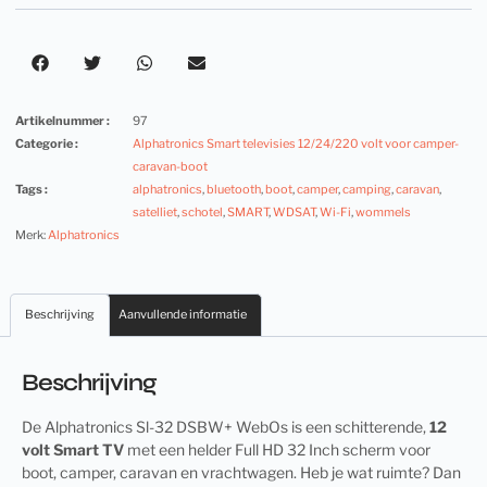
Artikelnummer :
97
Categorie :
Alphatronics Smart televisies 12/24/220 volt voor camper-
caravan-boot
Tags :
alphatronics
,
bluetooth
,
boot
,
camper
,
camping
,
caravan
,
satelliet
,
schotel
,
SMART
,
WDSAT
,
Wi-Fi
,
wommels
Merk:
Alphatronics
Beschrijving
Aanvullende informatie
Beschrijving
De Alphatronics Sl-32 DSBW+ WebOs is een schitterende,
12
volt Smart TV
met een helder Full HD 32 Inch scherm voor
boot, camper, caravan en vrachtwagen. Heb je wat ruimte? Dan