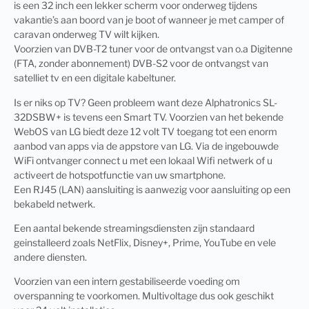
is een 32 inch een lekker scherm voor onderweg tijdens
vakantie’s aan boord van je boot of wanneer je met camper of
caravan onderweg TV wilt kijken.
Voorzien van DVB-T2 tuner voor de ontvangst van o.a Digitenne
(FTA, zonder abonnement) DVB-S2 voor de ontvangst van
satelliet tv en een digitale kabeltuner.
Is er niks op TV? Geen probleem want deze Alphatronics SL-
32DSBW+ is tevens een Smart TV. Voorzien van het bekende
WebOS van LG biedt deze 12 volt TV toegang tot een enorm
aanbod van apps via de appstore van LG. Via de ingebouwde
WiFi ontvanger connect u met een lokaal Wifi netwerk of u
activeert de hotspotfunctie van uw smartphone.
Een RJ45 (LAN) aansluiting is aanwezig voor aansluiting op een
bekabeld netwerk.
Een aantal bekende streamingsdiensten zijn standaard
geinstalleerd zoals NetFlix, Disney+, Prime, YouTube en vele
andere diensten.
Voorzien van een intern gestabiliseerde voeding om
overspanning te voorkomen. Multivoltage dus ook geschikt