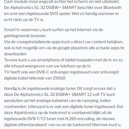
Cam module mooi wegvalt achter het scherm en niet uitsteekt.
De Alphatronics SL-32 DSBW+ SMART beschikt over Bluetooth
en over een ingebouwde DVD speler. Wel zo handig wanneer er
echt niets op de TV is.
Smart tv waarmee u kunt surfen op het internet via de
geintegreerde browser
Via de voorgeinstalleerde apps kunt u direct uw content bekijken,
ook is het mogelijk om via de google playstore alle actuele apps te
downloaden
Tevens kunt u uw smartphone of tablet koppelen met de tv en zo
alle inhoud weergeven van uw telefoon op de tv
TV heeft ook een DVB-C ontvanger ingebouwd voor ontvangst
digitale kabel televisie van ZIGGO
Handig is de ingebouwde analoge tuner. Dit zorgt ervoor dat u
deze De Alphatronics SL-32 DSBW+ SMART 12 volt TV kunt
aansluiten op het analoge kabelnet van de camping, indien
voorhanden. Uiteraard is er ook een digitale tuner ingebouwd. Dat
deze Alpahtronics op de toekomst is voorbereid blijkt uit de
ingebouwde DVB-T/T2 tuner met H.265 encoding, de nieuwe
digitale etherstandaard van nu en de toekomst! Hiermee kunt u,