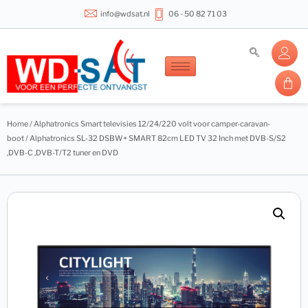
info@wdsat.nl
06 - 50 82 71 03
Home
/
Alphatronics Smart televisies 12/24/220 volt voor camper-caravan-
boot
/ Alphatronics SL-32 DSBW+ SMART 82cm LED TV 32 Inch met DVB-S/S2
,DVB-C ,DVB-T/T2 tuner en DVD