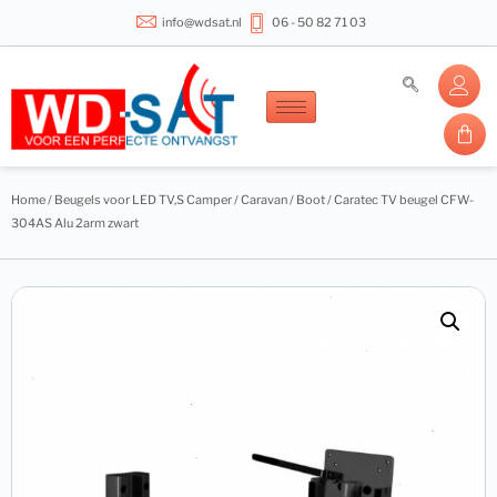
info@wdsat.nl
06 - 50 82 71 03
Home
/
Beugels voor LED TV,S Camper / Caravan / Boot
/ Caratec TV beugel CFW-
304AS Alu 2arm zwart