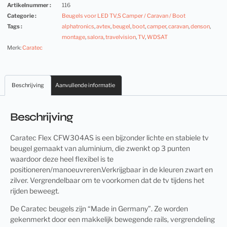
Artikelnummer :
116
Categorie :
Beugels voor LED TV,S Camper / Caravan / Boot
Tags :
alphatronics
,
avtex
,
beugel
,
boot
,
camper
,
caravan
,
denson
,
montage
,
salora
,
travelvision
,
TV
,
WDSAT
Merk:
Caratec
Beschrijving
Aanvullende informatie
Beschrijving
Caratec Flex CFW304AS is een bijzonder lichte en stabiele tv
beugel gemaakt van aluminium, die zwenkt op 3 punten
waardoor deze heel flexibel is te
positioneren/manoeuvreren.Verkrijgbaar in de kleuren zwart en
zilver. Vergrendelbaar om te voorkomen dat de tv tijdens het
rijden beweegt.
De Caratec beugels zijn “Made in Germany”. Ze worden
gekenmerkt door een makkelijk bewegende rails, vergrendeling