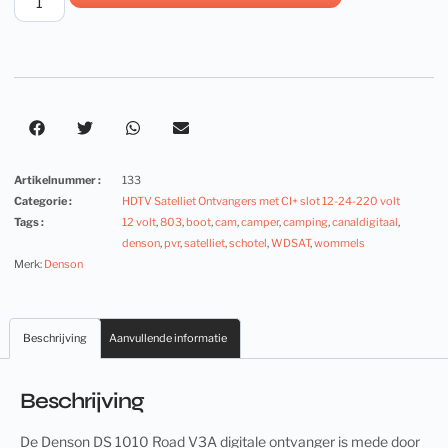
Artikelnummer :
133
Categorie :
HDTV Satelliet Ontvangers met CI+ slot 12-24-220 volt
Tags :
12 volt
,
803
,
boot
,
cam
,
camper
,
camping
,
canaldigitaal
,
denson
,
pvr
,
satelliet
,
schotel
,
WDSAT
,
wommels
Merk:
Denson
Beschrijving
Aanvullende informatie
Beschrijving
De Denson DS 1010 Road V3A digitale ontvanger is mede door