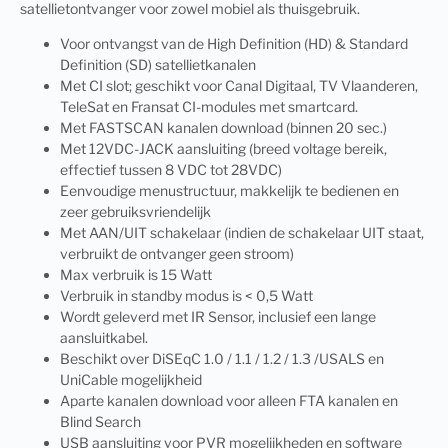
satellietontvanger voor zowel mobiel als thuisgebruik.
Voor ontvangst van de High Definition (HD) & Standard
Definition (SD) satellietkanalen
Met CI slot; geschikt voor Canal Digitaal, TV Vlaanderen,
TeleSat en Fransat CI-modules met smartcard.
Met FASTSCAN kanalen download (binnen 20 sec.)
Met 12VDC-JACK aansluiting (breed voltage bereik,
effectief tussen 8 VDC tot 28VDC)
Eenvoudige menustructuur, makkelijk te bedienen en
zeer gebruiksvriendelijk
Met AAN/UIT schakelaar (indien de schakelaar UIT staat,
verbruikt de ontvanger geen stroom)
Max verbruik is 15 Watt
Verbruik in standby modus is < 0,5 Watt
Wordt geleverd met IR Sensor, inclusief een lange
aansluitkabel.
Beschikt over DiSEqC 1.0 / 1.1 / 1.2 / 1.3 /USALS en
UniCable mogelijkheid
Aparte kanalen download voor alleen FTA kanalen en
Blind Search
USB aansluiting voor PVR mogelijkheden en software