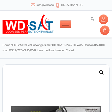
info@wdsat.nl
06 - 50 82 71 03
Home
/
HDTV Satelliet Ontvangers met CI+ slot 12-24-220 volt
/ Denson DS-1010
road V3 12/220V HD/PVR tuner met kaartlezer en CI slot