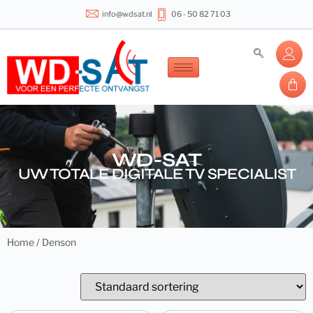
info@wdsat.nl
06 - 50 82 71 03
WD-SAT
UW TOTALE DIGITALE TV SPECIALIST
Home
/ Denson