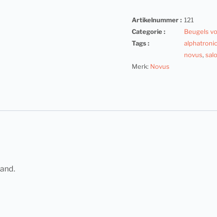
Artikelnummer :
121
Categorie :
Beugels vo
Tags :
alphatroni
novus
,
sal
Merk:
Novus
hand.