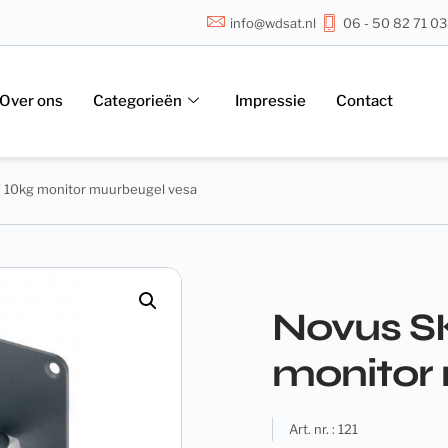
info@wdsat.nl
06 - 50 82 71 03
Over ons
Categorieën
Impressie
Contact
 10kg monitor muurbeugel vesa
Novus S
monitor
Art. nr. : 121