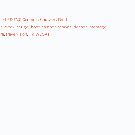
or LED TV,S Camper / Caravan / Boot
cs
,
avtex
,
beugel
,
boot
,
camper
,
caravan
,
denson
,
montage
,
ora
,
travelvision
,
TV
,
WDSAT