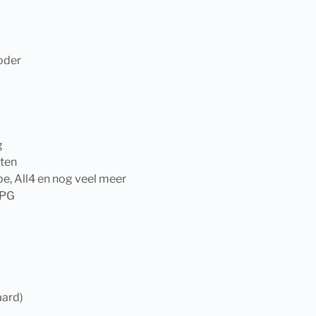
oder
g
sten
be, All4 en nog veel meer
EPG
ard)