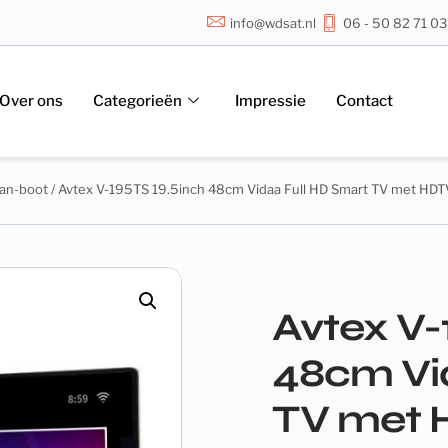
info@wdsat.nl
06 - 50 82 71 03
Over ons
Categorieën
Impressie
Contact
van-boot
/ Avtex V-195TS 19.5inch 48cm Vidaa Full HD Smart TV met HDT
Avtex V-
48cm Vi
TV met 