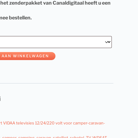
het zenderpakket van Canaldigitaal heeft u een
ee bestellen.
 AAN WINKELWAGEN
t VIDAA televisies 12/24/220 volt voor camper-caravan-
t
,
camper
,
camping
,
caravan
,
satelliet
,
schotel
,
TV
,
WDSAT
,