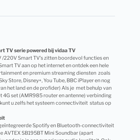
t TV serie powered bij vidaa TV
 /220V Smart TV’s zitten boordevol functies en
 Smart TV aan op het internet en ontdek een hele
rtainment en premium streaming diensten zoals
Sky Store, Disney+, You Tube, BBC iPlayer en nog
van het land en de profider) Als je met behulp van
et 4G set (AMR985 router en antenne) verbinding
kunt u zelfs het systeem connectiviteit status op
it
geïntegreerde Spotify en Bluetooth-connectiviteit
e AVTEX SB195BT Mini Soundbar (apart