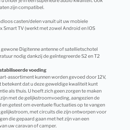
u onder je in een superieure audio kwaliteit. Ook
ten zijn compatibel.
aadloos casten/delen vanuit uit uw mobiele
x Smart TV (werkt met zowel Android en IOS
w gewone Digitenne antenne of satellietschotel
ratuur nodig dankzij de geïntegreerde S2 en T2
tabiliseerde voeding
Smart-assortiment kunnen worden gevoed door 12V,
 betekent dat u deze geweldige kwaliteit kunt
tie als thuis. U hoeft zich geen zorgen te maken
 zijn met de gelijkstroomvoeding, aangezien de
 en getest om eventuele fluctuaties op te vangen
gelijkstroom, met circuits die zijn ontworpen voor
ngen die gepaard gaan met het zijn van een
van uw caravan of camper.