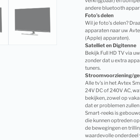
verkrijgbaar) en dompel 
andere bluetooth appara
Foto’s delen
Wil je foto’s delen? Dr
apparaten naar uw Avte
(Apple) apparaten).
Satelliet en Digitenne
Bekijk Full HD TV via u
zonder dat u extra appa
tuners.
Stroomvoorziening/ges
Alle tv’s in het Avtex 
24V DC of 240V AC, wat
bekijken, zowel op vakan
dat er problemen zullen
Smart-reeks is gebouwd
die kunnen optreden op 
de bewegingen en trilli
waardevolle onderdeel 