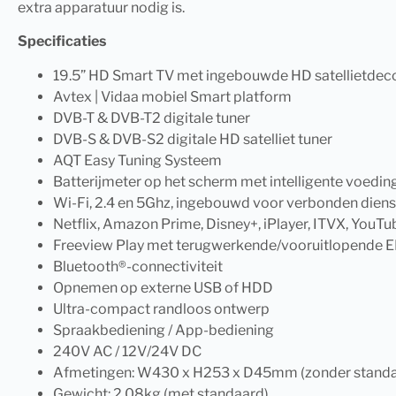
extra apparatuur nodig is.
Specificaties
19.5” HD Smart TV met ingebouwde HD satellietdec
Avtex | Vidaa mobiel Smart platform
DVB-T & DVB-T2 digitale tuner
DVB-S & DVB-S2 digitale HD satelliet tuner
AQT Easy Tuning Systeem
Batterijmeter op het scherm met intelligente voedin
Wi-Fi, 2.4 en 5Ghz, ingebouwd voor verbonden dien
Netflix, Amazon Prime, Disney+, iPlayer, ITVX, YouTu
Freeview Play met terugwerkende/vooruitlopende 
Bluetooth®-connectiviteit
Opnemen op externe USB of HDD
Ultra-compact randloos ontwerp
Spraakbediening / App-bediening
240V AC / 12V/24V DC
Afmetingen: W430 x H253 x D45mm (zonder standa
Gewicht: 2.08kg (met standaard)