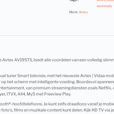
wommels
Merk:
Avtex
Avtex AV195TS, biedt alle voordelen van een volledig slimme
ual tuner Smart televisie, met het nieuwste Avtex | Vidaa mo
 op het scherm met intelligente voeding. Boordevol spannend
entertainment, van premium streamingdiensten zoals Netflix
yer, ITVX, All4, My5 met Freeview Play.
oth®-hoofdtelefoons. Je kunt zelfs draadloos vanaf je mobi
oto’s, films en muzikale content kunt delen. Kijk HD TV via je