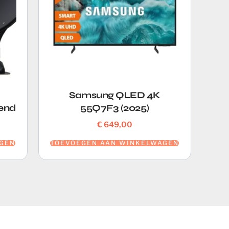
Samsung QLED 4K
end
55Q7F3 (2025)
€
649,00
GEN
TOEVOEGEN AAN WINKELWAGEN