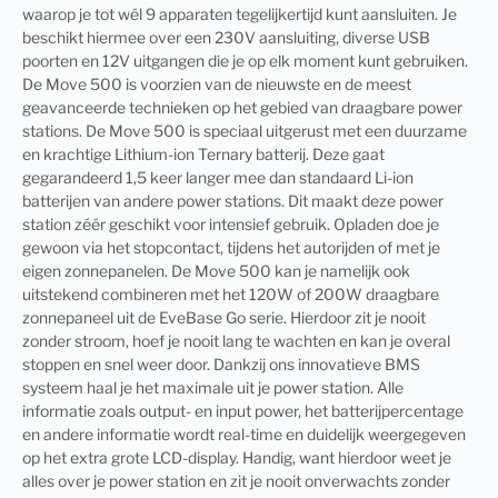
waarop je tot wél 9 apparaten tegelijkertijd kunt aansluiten. Je
beschikt hiermee over een 230V aansluiting, diverse USB
poorten en 12V uitgangen die je op elk moment kunt gebruiken.
De Move 500 is voorzien van de nieuwste en de meest
geavanceerde technieken op het gebied van draagbare power
stations. De Move 500 is speciaal uitgerust met een duurzame
en krachtige Lithium-ion Ternary batterij. Deze gaat
gegarandeerd 1,5 keer langer mee dan standaard Li-ion
batterijen van andere power stations. Dit maakt deze power
station zéér geschikt voor intensief gebruik. Opladen doe je
gewoon via het stopcontact, tijdens het autorijden of met je
eigen zonnepanelen. De Move 500 kan je namelijk ook
uitstekend combineren met het 120W of 200W draagbare
zonnepaneel uit de EveBase Go serie. Hierdoor zit je nooit
zonder stroom, hoef je nooit lang te wachten en kan je overal
stoppen en snel weer door. Dankzij ons innovatieve BMS
systeem haal je het maximale uit je power station. Alle
informatie zoals output- en input power, het batterijpercentage
en andere informatie wordt real-time en duidelijk weergegeven
op het extra grote LCD-display. Handig, want hierdoor weet je
alles over je power station en zit je nooit onverwachts zonder