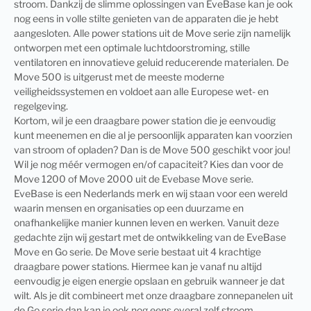
stroom. Dankzij de slimme oplossingen van EveBase kan je ook
nog eens in volle stilte genieten van de apparaten die je hebt
aangesloten. Alle power stations uit de Move serie zijn namelijk
ontworpen met een optimale luchtdoorstroming, stille
ventilatoren en innovatieve geluid reducerende materialen. De
Move 500 is uitgerust met de meeste moderne
veiligheidssystemen en voldoet aan alle Europese wet- en
regelgeving.
Kortom, wil je een draagbare power station die je eenvoudig
kunt meenemen en die al je persoonlijk apparaten kan voorzien
van stroom of opladen? Dan is de Move 500 geschikt voor jou!
Wil je nog méér vermogen en/of capaciteit? Kies dan voor de
Move 1200 of Move 2000 uit de Evebase Move serie.
EveBase is een Nederlands merk en wij staan voor een wereld
waarin mensen en organisaties op een duurzame en
onafhankelijke manier kunnen leven en werken. Vanuit deze
gedachte zijn wij gestart met de ontwikkeling van de EveBase
Move en Go serie. De Move serie bestaat uit 4 krachtige
draagbare power stations. Hiermee kan je vanaf nu altijd
eenvoudig je eigen energie opslaan en gebruik wanneer je dat
wilt. Als je dit combineert met onze draagbare zonnepanelen uit
de Go serie dan kan je ook nog eens overal zelf stroom