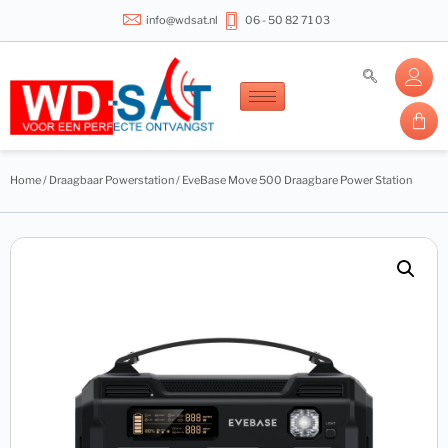
info@wdsat.nl
06 - 50 82 71 03
Home
/
Draagbaar Powerstation
/ EveBase Move 500 Draagbare Power Station