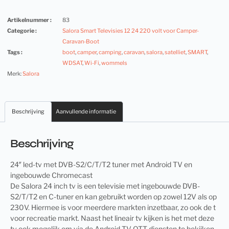
Artikelnummer :
83
Categorie :
Salora Smart Televisies 12 24 220 volt voor Camper-
Caravan-Boot
Tags :
boot
,
camper
,
camping
,
caravan
,
salora
,
satelliet
,
SMART
,
WDSAT
,
Wi-Fi
,
wommels
Merk:
Salora
Beschrijving
Aanvullende informatie
Beschrijving
24″ led-tv met DVB-S2/C/T/T2 tuner met Android TV en
ingebouwde Chromecast
De Salora 24 inch tv is een televisie met ingebouwde DVB-
S2/T/T2 en C-tuner en kan gebruikt worden op zowel 12V als op
230V. Hiermee is voor meerdere markten inzetbaar, zo ook de t
voor recreatie markt. Naast het lineair tv kijken is het met deze
tv ook mogelijk om via de Android TV OTT-diensten te bekijken