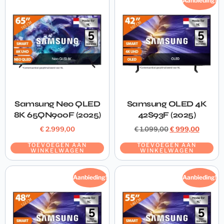
Aanbieding!
Samsung Neo QLED
Samsung OLED 4K
8K 65QN900F (2025)
42S93F (2025)
€
2.999,00
€
1.099,00
€
999,00
TOEVOEGEN AAN
TOEVOEGEN AAN
WINKELWAGEN
WINKELWAGEN
Aanbieding!
Aanbieding!