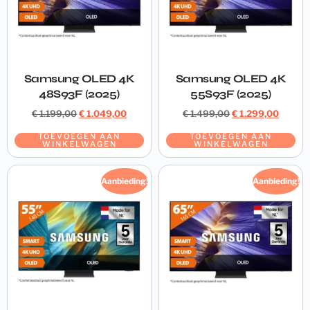
Samsung OLED 4K
Samsung OLED 4K
48S93F (2025)
55S93F (2025)
€
1.199,00
€
1.049,00
€
1.499,00
€
1.299,00
TOEVOEGEN AAN
TOEVOEGEN AAN
WINKELWAGEN
WINKELWAGEN
Aanbieding!
Aanbieding!