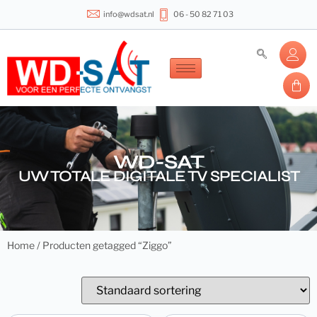
info@wdsat.nl
06 - 50 82 71 03
WD-SAT
UW TOTALE DIGITALE TV SPECIALIST
Home
/ Producten getagged “Ziggo”