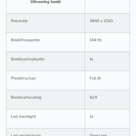
Uitvoering beeld
Resolutie
3840 x 2160
Beeldfrequentie
144 Hz
Beeldoptimalisatie
Ja
Pixelstructuur
Full AI
Beeldverhouding
16:9
Led-backlight
Ja
Led-technologie
Direct led