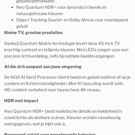
geluidsoptimalisatie
Neo Quantum HDR+ voor dynamisch bereik en
natuurgetrouwe kleuren
Object Tracking Sound+ en Dolby Atmos voor meeslepend
geluid
Kleine TV, grootse prestaties
Dankzij Quantum Matrix-technologie levert deze 43-inch TV
krachtig contrast en briljante kleuren. Mini LED’s zorgen voor een
precieze lichtverdeling, zelfs bij subtiele beeldovergangen.
AI die zich aanpast aan jouw omgeving
De NQ4 AI Gen2 Processor stemt beeld en geluid realtime af op je
content en lichtomstandigheden. Met AI Upscaling wordt zelfs
HD-content verbeterd naar haarscherp 4K-niveau.
HDR met impact
Neo Quantum HDR+ biedt realistische details en helderheid in
zowel lichte als donkere scènes. Kleuren worden nauwkeurig
weergegeven, wat je kijkt ook is.
Bewegend geluid voor meeslepende beleving