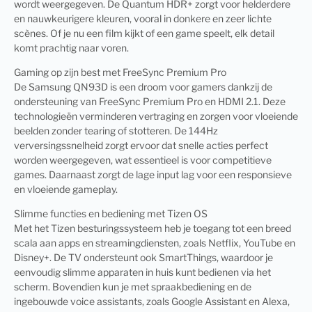
wordt weergegeven. De Quantum HDR+ zorgt voor helderdere
en nauwkeurigere kleuren, vooral in donkere en zeer lichte
scènes. Of je nu een film kijkt of een game speelt, elk detail
komt prachtig naar voren.
Gaming op zijn best met FreeSync Premium Pro
De Samsung QN93D is een droom voor gamers dankzij de
ondersteuning van FreeSync Premium Pro en HDMI 2.1. Deze
technologieën verminderen vertraging en zorgen voor vloeiende
beelden zonder tearing of stotteren. De 144Hz
verversingssnelheid zorgt ervoor dat snelle acties perfect
worden weergegeven, wat essentieel is voor competitieve
games. Daarnaast zorgt de lage input lag voor een responsieve
en vloeiende gameplay.
Slimme functies en bediening met Tizen OS
Met het Tizen besturingssysteem heb je toegang tot een breed
scala aan apps en streamingdiensten, zoals Netflix, YouTube en
Disney+. De TV ondersteunt ook SmartThings, waardoor je
eenvoudig slimme apparaten in huis kunt bedienen via het
scherm. Bovendien kun je met spraakbediening en de
ingebouwde voice assistants, zoals Google Assistant en Alexa,