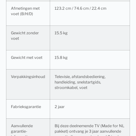
Afmetingen met
123.2 cm / 74.6 cm / 22.4 cm
voet (B/H/D)
Gewicht zonder
15.5 kg
voet
Gewicht met voet
15.8 kg
Verpakkingsinhoud
Televisie, afstandsbediening,
handleiding, snelstartgids,
stroomkabel, voet
Fabrieksgarantie
2 jaar
Aanvullende
Bij deze deelnemende TV (Made for NL
garantie-
pakket) ontvang je 3 jaar aanvullende