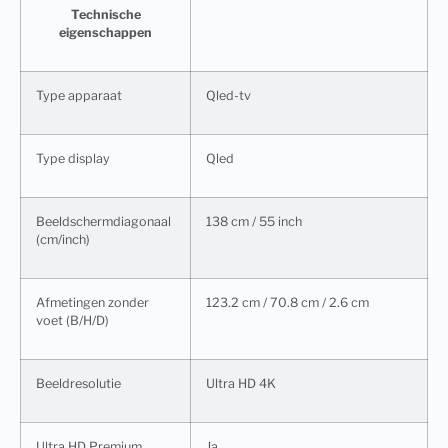
Technische
eigenschappen
Type apparaat
Qled-tv
Type display
Qled
Beeldschermdiagonaal
138 cm / 55 inch
(cm/inch)
Afmetingen zonder
123.2 cm / 70.8 cm / 2.6 cm
voet (B/H/D)
Beeldresolutie
Ultra HD 4K
Ultra HD Premium
Ja