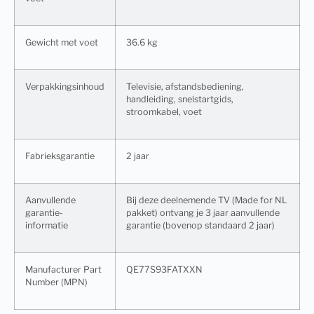
Gewicht met voet
36.6 kg
Verpakkingsinhoud
Televisie, afstandsbediening,
handleiding, snelstartgids,
stroomkabel, voet
Fabrieksgarantie
2 jaar
Aanvullende
Bij deze deelnemende TV (Made for NL
garantie-
pakket) ontvang je 3 jaar aanvullende
informatie
garantie (bovenop standaard 2 jaar)
Manufacturer Part
QE77S93FATXXN
Number (MPN)