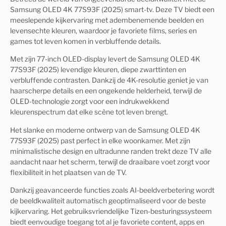
Samsung OLED 4K 77S93F (2025) smart-tv. Deze TV biedt een
meeslepende kijkervaring met adembenemende beelden en
levensechte kleuren, waardoor je favoriete films, series en
games tot leven komen in verbluffende details.
Met zijn 77-inch OLED-display levert de Samsung OLED 4K
77S93F (2025) levendige kleuren, diepe zwarttinten en
verbluffende contrasten. Dankzij de 4K-resolutie geniet je van
haarscherpe details en een ongekende helderheid, terwijl de
OLED-technologie zorgt voor een indrukwekkend
kleurenspectrum dat elke scène tot leven brengt.
Het slanke en moderne ontwerp van de Samsung OLED 4K
77S93F (2025) past perfect in elke woonkamer. Met zijn
minimalistische design en ultradunne randen trekt deze TV alle
aandacht naar het scherm, terwijl de draaibare voet zorgt voor
flexibiliteit in het plaatsen van de TV.
Dankzij geavanceerde functies zoals AI-beeldverbetering wordt
de beeldkwaliteit automatisch geoptimaliseerd voor de beste
kijkervaring. Het gebruiksvriendelijke Tizen-besturingssysteem
biedt eenvoudige toegang tot al je favoriete content, apps en