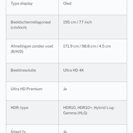
Type display
Oled
Beeldschermdiagonaal
195 cm / 77 inch
(cm/inch)
Afmetingen zonder voet
171.9 cm / 98.8 cm / 4.5 cm
(B/H/D)
Beeldresolutie
Ultra HD 4K
Ultra HD Premium
Ja
HDR-type
HDR10, HDR10+, Hybrid Log-
Gamma (HLG)
Smart tv
Ja