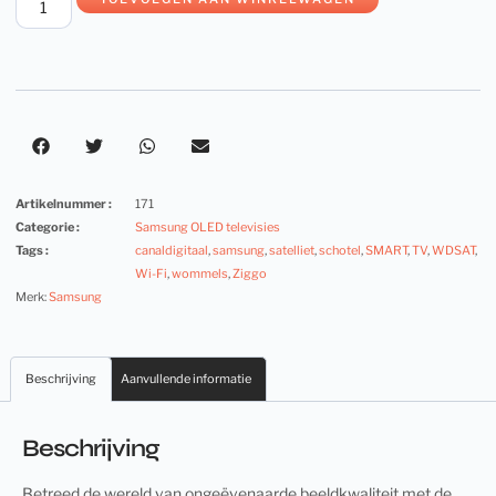
Artikelnummer :
171
Categorie :
Samsung OLED televisies
Tags :
canaldigitaal
,
samsung
,
satelliet
,
schotel
,
SMART
,
TV
,
WDSAT
,
Wi-Fi
,
wommels
,
Ziggo
Merk:
Samsung
Beschrijving
Aanvullende informatie
Beschrijving
Betreed de wereld van ongeëvenaarde beeldkwaliteit met de