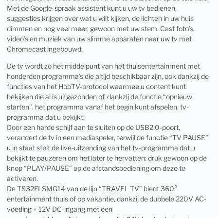
Met de Google-spraak assistent kunt u uw tv bedienen,
suggesties krijgen over wat u wilt kijken, de lichten in uw huis
dimmen en nog veel meer, gewoon met uw stem. Cast foto’s,
video’s en muziek van uw slimme apparaten naar uw tv met
Chromecast ingebouwd.
De tv wordt zo het middelpunt van het thuisentertainment met
honderden programma’s die altijd beschikbaar zijn, ook dankzij de
functies van het HbbTV-protocol waarmee u content kunt
bekijken die al is uitgezonden of, dankzij de functie “opnieuw
starten”, het programma vanaf het begin kunt afspelen. tv-
programma dat u bekijkt.
Door een harde schijf aan te sluiten op de USB2.0-poort,
verandert de tv in een mediaspeler, terwijl de functie “TV PAUSE”
u in staat stelt de live-uitzending van het tv-programma dat u
bekijkt te pauzeren om het later te hervatten: druk gewoon op de
knop “PLAY/PAUSE” op de afstandsbediening om deze te
activeren.
De TS32FLSMG14 van de lijn “TRAVEL TV” biedt 360°
entertainment thuis of op vakantie, dankzij de dubbele 220V AC-
voeding + 12V DC-ingang met een