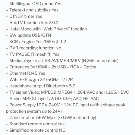
– Multilingual OSD menu Yes
– Teletext and subtitles Yes
– Off/On timer Yes
– HbbTV function Ver. 2.0.2
– Hotel Mode with “Web Privacy” function
– SW update USB/OTN
– SCR / Engine Yes /DiSEqC 1.2
– PVR recording function No
– TV PAUSE (Timeshift) Yes
– Media player via USB AVI/MP4/MKV (H.265 compatible)
– Entrances 3x HDMI – 2x USB – RCA – Optical
– Ethernet RJ45 Yes
– Wifi IEEE b/g/n 2.4/5GHz – 2T2R
– Headphone output Bluetooth v.5.0
– TV signal Video: MPEG2, MPEG4 H.264/AVC and H.265/HEVC
– Audio: MPEG1 layer1/2; DD; DD+; AAC; HE-AAC
– Power Supply 100V-240V + 12V DC input (with voltage peak
protection system up to 24V)
– Consumption 56W Max. (<0.5W in Stand-by)
– Standard remote control Yes
– Simplified remote control NO