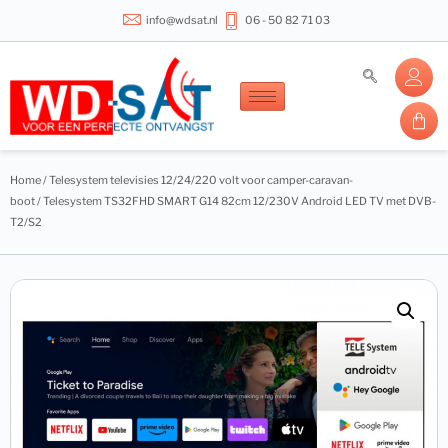
info@wdsat.nl
06 - 50 82 71 03
Home
/
Telesystem televisies 12/24/220 volt voor camper-caravan-
boot
/ Telesystem TS32FHD SMART G14 82cm 12/230V Android LED TV met DVB-
T2/S2