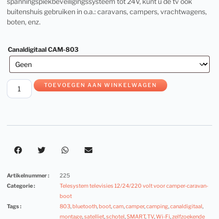
spanningspiekbeveiligingssysteem tot 24V, kunt u de tv ook
buitenshuis gebruiken in o.a.: caravans, campers, vrachtwagens,
boten, enz.
Canaldigitaal CAM-803
TOEVOEGEN AAN WINKELWAGEN
Artikelnummer :
225
Categorie :
Telesystem televisies 12/24/220 volt voor camper-caravan-
boot
Tags :
803
,
bluetooth
,
boot
,
cam
,
camper
,
camping
,
canaldigitaal
,
montage
,
satelliet
,
schotel
,
SMART
,
TV
,
Wi-Fi
,
zelfzoekende