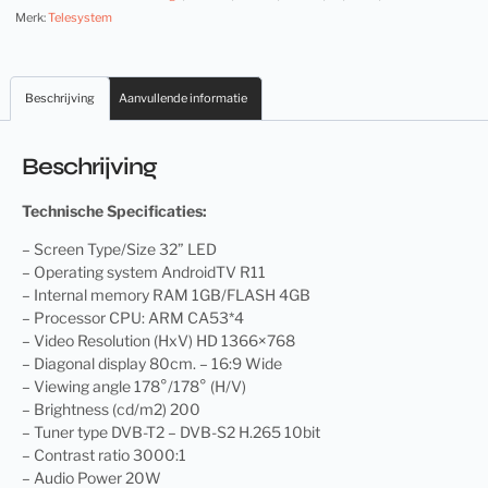
Merk:
Telesystem
Beschrijving
Aanvullende informatie
Beschrijving
Technische Specificaties:
– Screen Type/Size 32” LED
– Operating system AndroidTV R11
– Internal memory RAM 1GB/FLASH 4GB
– Processor CPU: ARM CA53*4
– Video Resolution (HxV) HD 1366×768
– Diagonal display 80cm. – 16:9 Wide
– Viewing angle 178°/178° (H/V)
– Brightness (cd/m2) 200
– Tuner type DVB-T2 – DVB-S2 H.265 10bit
– Contrast ratio 3000:1
– Audio Power 20W