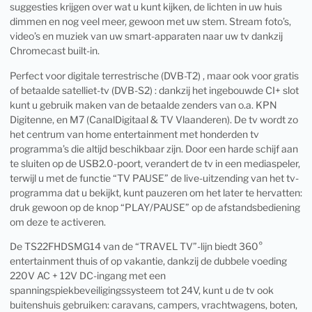
suggesties krijgen over wat u kunt kijken, de lichten in uw huis
dimmen en nog veel meer, gewoon met uw stem. Stream foto’s,
video’s en muziek van uw smart-apparaten naar uw tv dankzij
Chromecast built-in.
Perfect voor digitale terrestrische (DVB-T2) , maar ook voor gratis
of betaalde satelliet-tv (DVB-S2) : dankzij het ingebouwde CI+ slot
kunt u gebruik maken van de betaalde zenders van o.a. KPN
Digitenne, en M7 (CanalDigitaal & TV Vlaanderen). De tv wordt zo
het centrum van home entertainment met honderden tv
programma’s die altijd beschikbaar zijn. Door een harde schijf aan
te sluiten op de USB2.0-poort, verandert de tv in een mediaspeler,
terwijl u met de functie “TV PAUSE” de live-uitzending van het tv-
programma dat u bekijkt, kunt pauzeren om het later te hervatten:
druk gewoon op de knop “PLAY/PAUSE” op de afstandsbediening
om deze te activeren.
De TS22FHDSMG14 van de “TRAVEL TV”-lijn biedt 360°
entertainment thuis of op vakantie, dankzij de dubbele voeding
220V AC + 12V DC-ingang met een
spanningspiekbeveiligingssysteem tot 24V, kunt u de tv ook
buitenshuis gebruiken: caravans, campers, vrachtwagens, boten,