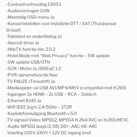
-Contrastverhouding 1200:1
-Audiovermogen 10W
-Meertalig OSD-menu Ja
-Kanaal bestellen voor installatie DTT / SAT (Thuiskanaal
tivùsat)
-Teletekst en ondertiteling Ja
-Aan/uit-timer Ja
-HbbTV-functie Ver. 2.0.2
-Hotel Mode met “Web Privacy” functie – SW update
-SW update USB/OTN
-SCR / Motor Ja /DiSEqC 1.2
-PVR-opnamefunctie Nee
-TV PAUZE (Timeshift) Ja
-Mediaspeler via USB AVI/MP4/MKV (compatibel met H.265)
-Ingangen 3x HDMI – 2x USB – RCA – Optisch
-Ethernet RJ45 Ja
-Wifi IEEE b/g/n 2,4/5GHz – 2T2R
-Koptelefoonuitgang Bluetooth v.5.0
-TV-signaal Video: MPEG2, MPEG4 H.264/AVC en H.265/HEVC
-Audio: MPEG1 laag1/2; DD; DD+; AAC; HE-AAC
-Voeding 100V-240V + 12V DC ingang (met