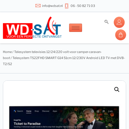
info@wdsat.nl
06 - 50 82 71 03
Home
/
Telesystem televisies 12/24/220 volt voor camper-caravan-
boot
/ Telesystem TS22FHD SMART G14 51cm 12/230V Android LED TV met DVB-
T2/S2