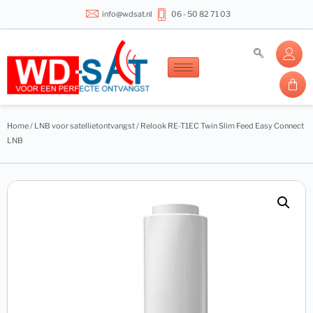
info@wdsat.nl
06 - 50 82 71 03
Home
/
LNB voor satellietontvangst
/ Relook RE-T1EC Twin Slim Feed Easy Connect
LNB