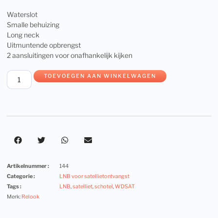
Waterslot
Smalle behuizing
Long neck
Uitmuntende opbrengst
2 aansluitingen voor onafhankelijk kijken
TOEVOEGEN AAN WINKELWAGEN
Artikelnummer :
144
Categorie :
LNB voor satellietontvangst
Tags :
LNB
,
satelliet
,
schotel
,
WDSAT
Merk:
Relook