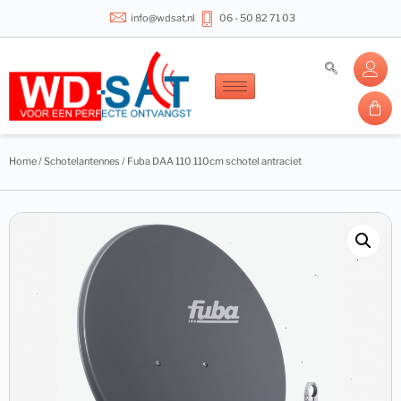
info@wdsat.nl
06 - 50 82 71 03
Home
/
Schotelantennes
/ Fuba DAA 110 110cm schotel antraciet